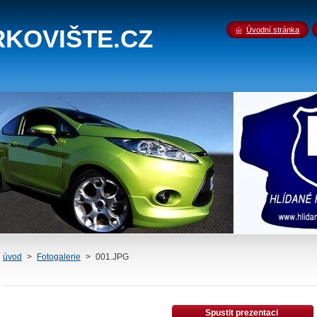
RKOVIŠTE.CZ
Úvodní stránka
úvod
>
Fotogalerie
>
001.JPG
Spustit prezentaci