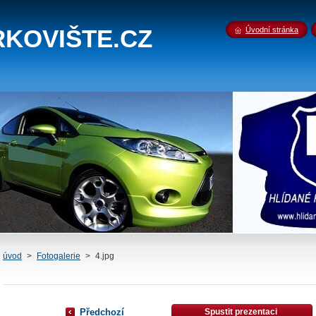
RKOVIŠTE.CZ
Úvodní stránka
úvod
>
Fotogalerie
>
4.jpg
Předchozí
Spustit prezentaci