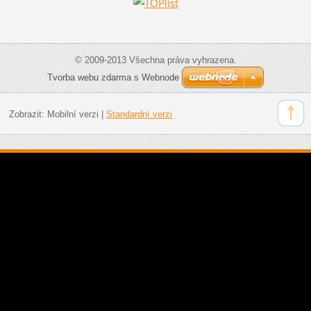
© 2009-2013 Všechna práva vyhrazena.
Tvorba webu zdarma s Webnode
Zobrazit:
Mobilní verzi
|
Standardní verzi